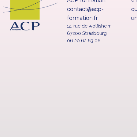
ACP formation
« 
contact@acp-
qu
Analyse de sa pratique professionnelle
Le rôle éducatif des services généraux
formation.fr
un
Coaching
12, rue de wolfisheim
67200 Strasbourg
06 20 62 63 06